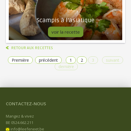
Scampis à l’asiatique
voir la recette
RETOUR AUX RECETTES
Première
précédent
1
2
3
suivant
dernière
CONTACTEZ-NOUS
Mangez & vivez
BE 0524.662.211
info@leefeneet.be