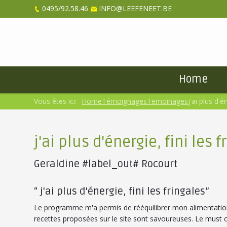
0495/92.58.46
INFO@LEEFENEET.BE
Home
Vous êtes ici:
Home
Témoignages
Temoinages
j'ai plus d'é
j'ai plus d'énergie, fini les 
Geraldine #label_out# Rocourt
“ j'ai plus d'énergie, fini les fringales”
Le programme m'a permis de rééquilibrer mon alimentation, à
recettes proposées sur le site sont savoureuses. Le must c'